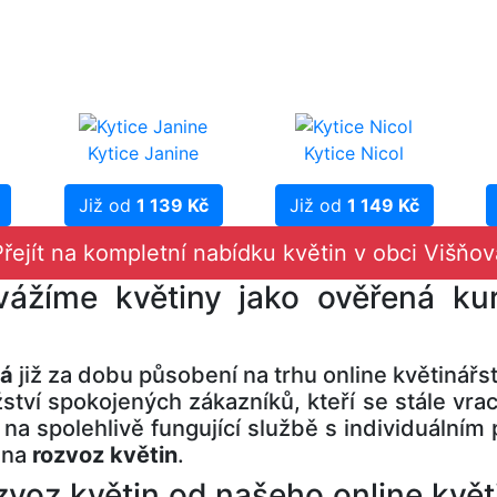
Kytice Janine
Kytice Nicol
Již od
1 139 Kč
Již od
1 149 Kč
Přejít na kompletní nabídku květin v obci Višňov
vážíme květiny jako ověřená kur
vá
již za dobu působení na trhu online květinářs
tví spokojených zákazníků, kteří se stále vrac
á na spolehlivě fungující službě s individuálním
 na
rozvoz květin
.
voz květin od našeho online květin