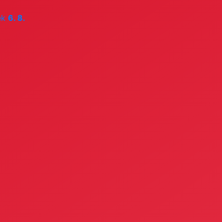
ek
6. 8.