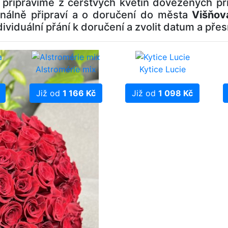
n připravíme z čerstvých květin dovezených př
onálně připraví a o doručení do města
Višňov
ndividuální přání k doručení a zvolit datum a pře
Alstromérie mix
Kytice Lucie
Již od
1 166 Kč
Již od
1 098 Kč