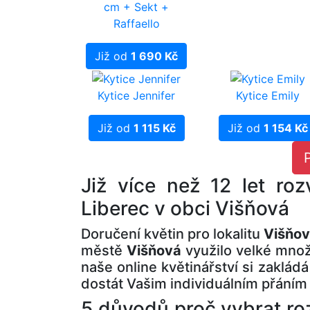
cm + Sekt +
Raffaello
Již od
1 690 Kč
Kytice Jennifer
Kytice Emily
Již od
1 115 Kč
Již od
1 154 Kč
Již více než 12 let roz
Liberec v obci Višňová
Doručení květin pro lokalitu
Višňo
městě
Višňová
využilo velké množs
naše online květinářství si zaklád
dostát Vašim individuálním přáním
5 důvodů proč vybrat roz