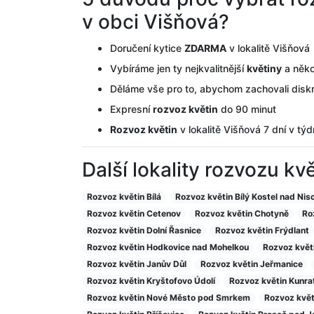
v obci Višňová?
Doručení kytice
ZDARMA
v lokalitě Višňová
Vybíráme jen ty nejkvalitnější
květiny
a něko
Děláme vše pro to, abychom zachovali disk
Expresní
rozvoz květin
do 90 minut
Rozvoz květin
v lokalitě Višňová 7 dní v tý
Další lokality rozvozu kv
Rozvoz květin Bílá
Rozvoz květin Bílý Kostel nad Nis
Rozvoz květin Cetenov
Rozvoz květin Chotyně
Ro
Rozvoz květin Dolní Řasnice
Rozvoz květin Frýdlant
Rozvoz květin Hodkovice nad Mohelkou
Rozvoz květi
Rozvoz květin Janův Důl
Rozvoz květin Jeřmanice
Rozvoz květin Kryštofovo Údolí
Rozvoz květin Kunra
Rozvoz květin Nové Město pod Smrkem
Rozvoz květi