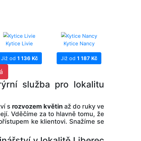
Kytice Livie
Kytice Nancy
Již od
1 136 Kč
Již od
1 187 Kč
á
ýrní služba pro lokalitu
tví s
rozvozem květin
až do ruky ve
ejí. Vděčíme za to hlavně tomu, že
 přístupem ke klientovi. Snažíme se
ářství v lokalitě Liberec