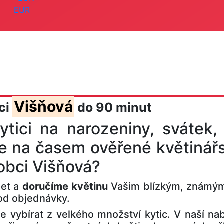
EUR
Višňová
ci
do 90 minut
ytici na narozeniny, svátek,
e na časem ověřené květinářs
 obci Višňová?
let a
doručíme květinu
Vašim blízkým, známým
 od objednávky.
 vybírat z velkého množství kytic. V naší nab