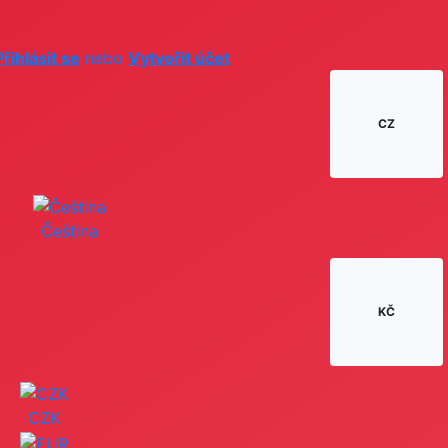
Přihlásit se
nebo
Vytvořit účet
CZ
Čeština
KČ
CZK