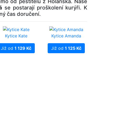
ímo od pěstitelů z Holanska. Naše
á
se postarají proškolení kurýři. K
sný čas doručení.
Kytice Kate
Kytice Amanda
Již od
1 129 Kč
Již od
1 125 Kč