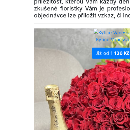
příležitost, kterou Vám každý de
zkušené floristky Vám je profesi
objednávce lze přiložit vzkaz, či i
Kytice Vanessa
Již od
1 136 Kč