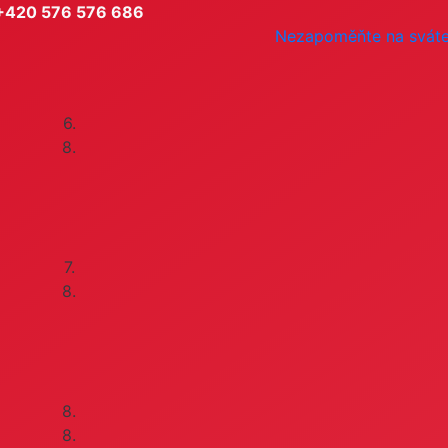
+420 576 576 686
Nezapoměňte na svát
6.
8.
7.
8.
8.
8.