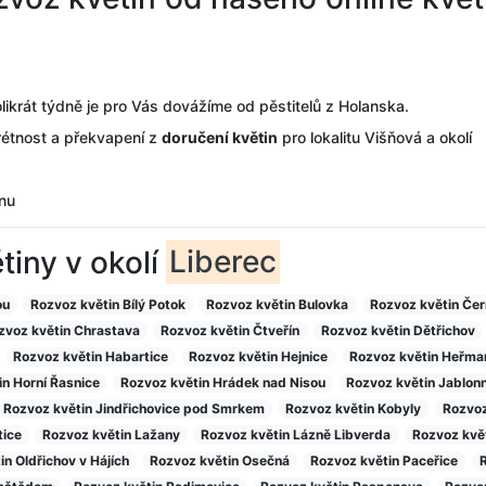
likrát týdně je pro Vás dovážíme od pěstitelů z Holanska.
rétnost a překvapení z
doručení květin
pro lokalitu Višňová a okolí
dnu
ětiny v okolí
Liberec
ou
Rozvoz květin Bílý Potok
Rozvoz květin Bulovka
Rozvoz květin Če
zvoz květin Chrastava
Rozvoz květin Čtveřín
Rozvoz květin Dětřichov
Rozvoz květin Habartice
Rozvoz květin Hejnice
Rozvoz květin Heřma
n Horní Řasnice
Rozvoz květin Hrádek nad Nisou
Rozvoz květin Jablonn
Rozvoz květin Jindřichovice pod Smrkem
Rozvoz květin Kobyly
Rozvoz
tice
Rozvoz květin Lažany
Rozvoz květin Lázně Libverda
Rozvoz kvě
n Oldřichov v Hájích
Rozvoz květin Osečná
Rozvoz květin Paceřice
R