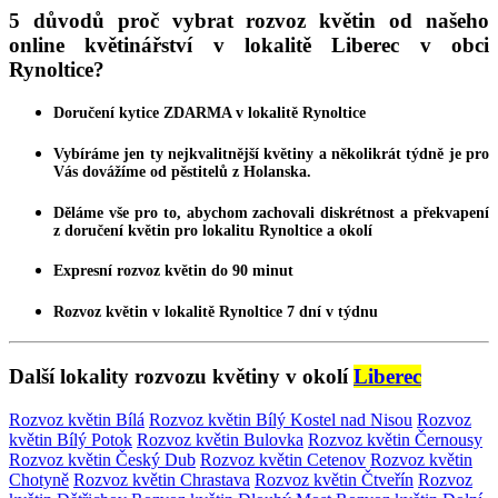
5 důvodů proč vybrat rozvoz květin od našeho
online květinářství v lokalitě Liberec v obci
Rynoltice?
Doručení kytice
ZDARMA
v lokalitě Rynoltice
Vybíráme jen ty nejkvalitnější
květiny
a několikrát týdně je pro
Vás dovážíme od pěstitelů z Holanska.
Děláme vše pro to, abychom zachovali diskrétnost a překvapení
z
doručení květin
pro lokalitu Rynoltice a okolí
Expresní
rozvoz květin
do 90 minut
Rozvoz květin
v lokalitě Rynoltice 7 dní v týdnu
Další lokality rozvozu květiny v okolí
Liberec
Rozvoz květin Bílá
Rozvoz květin Bílý Kostel nad Nisou
Rozvoz
květin Bílý Potok
Rozvoz květin Bulovka
Rozvoz květin Černousy
Rozvoz květin Český Dub
Rozvoz květin Cetenov
Rozvoz květin
Chotyně
Rozvoz květin Chrastava
Rozvoz květin Čtveřín
Rozvoz