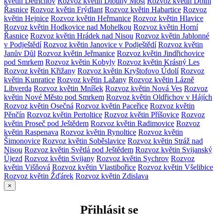
květin Dětřichov
Rozvoz květin Dlouhý Most
Rozvoz květin Dolní
Řasnice
Rozvoz květin Frýdlant
Rozvoz květin Habartice
Rozvoz
květin Hejnice
Rozvoz květin Heřmanice
Rozvoz květin Hlavice
Rozvoz květin Hodkovice nad Mohelkou
Rozvoz květin Horní
Řasnice
Rozvoz květin Hrádek nad Nisou
Rozvoz květin Jablonné
v Podještědí
Rozvoz květin Janovice v Podještědí
Rozvoz květin
Janův Důl
Rozvoz květin Jeřmanice
Rozvoz květin Jindřichovice
pod Smrkem
Rozvoz květin Kobyly
Rozvoz květin Krásný Les
Rozvoz květin Křižany
Rozvoz květin Kryštofovo Údolí
Rozvoz
květin Kunratice
Rozvoz květin Lažany
Rozvoz květin Lázně
Libverda
Rozvoz květin Mníšek
Rozvoz květin Nová Ves
Rozvoz
květin Nové Město pod Smrkem
Rozvoz květin Oldřichov v Hájích
Rozvoz květin Osečná
Rozvoz květin Paceřice
Rozvoz květin
Pěnčín
Rozvoz květin Pertoltice
Rozvoz květin Příšovice
Rozvoz
květin Proseč pod Ještědem
Rozvoz květin Radimovice
Rozvoz
květin Raspenava
Rozvoz květin Rynoltice
Rozvoz květin
Šimonovice
Rozvoz květin Soběslavice
Rozvoz květin Stráž nad
Nisou
Rozvoz květin Světlá pod Ještědem
Rozvoz květin Svijanský
Újezd
Rozvoz květin Svijany
Rozvoz květin Sychrov
Rozvoz
květin Višňová
Rozvoz květin Vlastibořice
Rozvoz květin Všelibice
Rozvoz květin Žďárek
Rozvoz květin Zdislava
×
Přihlásit se