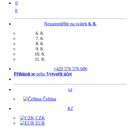
0
0
Nezapoměňte na svátek
6. 8.
6. 8.
7. 8.
8. 8.
9. 8.
10. 8.
11. 8.
+420 576 576 686
Přihlásit se
nebo
Vytvořit účet
cz
Čeština
Kč
CZK
EUR