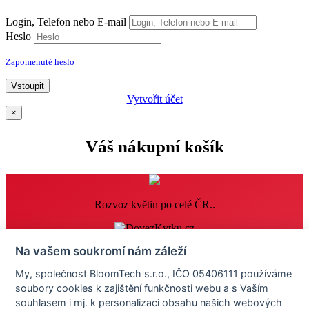
Login, Telefon nebo E-mail
Heslo
Zapomenuté heslo
Vstoupit
Vytvořit účet
×
Váš nákupní košík
Rozvoz květin po celé ČR..
Informace
Na vašem soukromí nám záleží
Časté dotazy
My, společnost BloomTech s.r.o., IČO 05406111 používáme
Obchodní podmínky
soubory cookies k zajištění funkčnosti webu a s Vaším
Reklamace
Osobní údaje
souhlasem i mj. k personalizaci obsahu našich webových