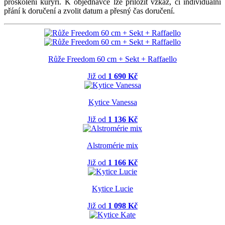
proškolení kurýři. K objednávce lze přiložit vzkaz, či individuální
přání k doručení a zvolit datum a přesný čas doručení.
Růže Freedom 60 cm + Sekt + Raffaello
Již od
1 690 Kč
Kytice Vanessa
Již od
1 136 Kč
Alstromérie mix
Již od
1 166 Kč
Kytice Lucie
Již od
1 098 Kč