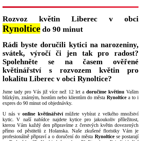
Rozvoz květin Liberec v obci
Rynoltice
do 90 minut
Rádi byste doručili kytici na narozeniny,
svátek, výročí či jen tak pro radost?
Spolehněte se na časem ověřené
květinářství s rozvozem květin pro
lokalitu Liberec v obci Rynoltice?
Jsme tady pro Vás již více než 12 let a
doručíme květinu
Vašim
blízkým, známým, hostům nebo klientům do města
Rynoltice
a to i
expres do 90 minut od objednávky.
U nás v
online květinářství
můžete vybírat z velkého množství
kytic. V naší nabídce najdete kytice pro jakoukoliv příležitost,
kterou Vám každý den připravíme z čerstvých květin dovezených
přímo od pěstitelů z Holanska. Naše zkušené floristky Vám je
profesionálně připraví a o doručení do města
Rynoltice
se postarají