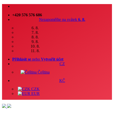
+420 576 576 686
Nezapoměňte na svátek
6. 8.
6. 8.
7. 8.
8. 8.
9. 8.
10. 8.
11. 8.
Přihlásit se
nebo
Vytvořit účet
CZ
Čeština
KČ
CZK
EUR