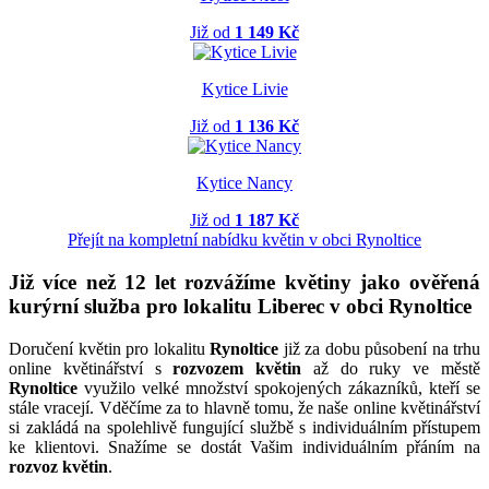
Již od
1 149 Kč
Kytice Livie
Již od
1 136 Kč
Kytice Nancy
Již od
1 187 Kč
Přejít na kompletní nabídku květin v obci Rynoltice
Již více než 12 let rozvážíme květiny jako ověřená
kurýrní služba pro lokalitu Liberec v obci Rynoltice
Doručení květin pro lokalitu
Rynoltice
již za dobu působení na trhu
online květinářství s
rozvozem květin
až do ruky ve městě
Rynoltice
využilo velké množství spokojených zákazníků, kteří se
stále vracejí. Vděčíme za to hlavně tomu, že naše online květinářství
si zakládá na spolehlivě fungující službě s individuálním přístupem
ke klientovi. Snažíme se dostát Vašim individuálním přáním na
rozvoz květin
.