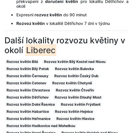
překvapení z
doručení květin
pro lokalitu Dětřichov a
okolí
Expresní
rozvoz květin
do 90 minut
Rozvoz květin
v lokalitě Dětřichov 7 dní v týdnu
Další lokality rozvozu květiny v
okolí
Liberec
Rozvoz květin Bílá
Rozvoz květin Bílý Kostel nad Nisou
Rozvoz květin Bílý Potok
Rozvoz květin Bulovka
Rozvoz květin Černousy
Rozvoz květin Český Dub
Rozvoz květin Cetenov
Rozvoz květin Chotyně
Rozvoz květin Chrastava
Rozvoz květin Čtveřín
Rozvoz květin Dětřichov
Rozvoz květin Dlouhý Most
Rozvoz květin Dolní Řasnice
Rozvoz květin Frýdlant
Rozvoz květin Habartice
Rozvoz květin Hejnice
Rozvoz květin Heřmanice
Rozvoz květin Hlavice
Rozvoz květin Hodkovice nad Mohelkou
Rozvoz květin Horní Řasnice
Rozvoz květin Hrádek nad Nisou