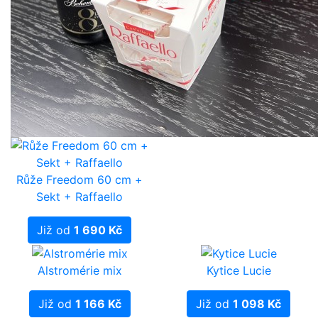
Růže Freedom 60 cm +
Sekt + Raffaello
Již od
1 690 Kč
Alstromérie mix
Kytice Lucie
Již od
1 166 Kč
Již od
1 098 Kč