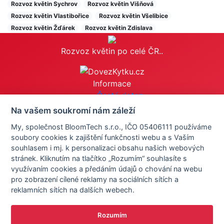
Rozvoz květin Sychrov
Rozvoz květin Višňová
Rozvoz květin Vlastibořice
Rozvoz květin Všelibice
Rozvoz květin Žďárek
Rozvoz květin Zdislava
Rozvoz květin po celé ČR..
Informace
Časté dotazy
Obchodní podmínky
Na vašem soukromí nám záleží
Reklamace
My, společnost BloomTech s.r.o., IČO 05406111 používáme
Osobní údaje
soubory cookies k zajištění funkčnosti webu a s Vaším
Nastavení cookies
souhlasem i mj. k personalizaci obsahu našich webových
stránek. Kliknutím na tlačítko „Rozumím“ souhlasíte s
Zákaznický servis
využívaním cookies a předáním údajů o chování na webu
+420 576 576 686
pro zobrazení cílené reklamy na sociálních sítích a
info@dovezkytku.cz
reklamních sítích na dalších webech.
Kontaktní údaje
Rozumím
Mobilní aplikace