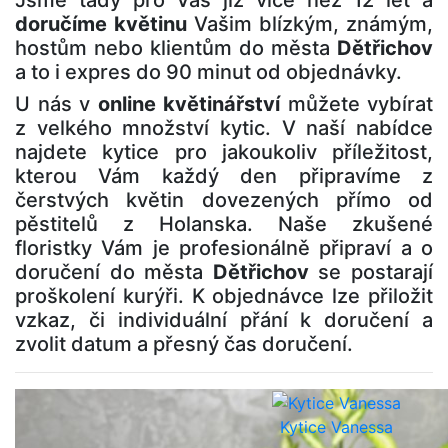
Jsme tady pro Vás již více než 12 let a
doručíme květinu
Vašim blízkým, známým,
hostům nebo klientům do města
Dětřichov
a to i expres do 90 minut od objednávky.
U nás v
online květinářství
můžete vybírat
z velkého množství kytic. V naší nabídce
najdete kytice pro jakoukoliv příležitost,
kterou Vám každý den připravíme z
čerstvých květin dovezených přímo od
pěstitelů z Holanska. Naše zkušené
floristky Vám je profesionálně připraví a o
doručení do města
Dětřichov
se postarají
proškolení kurýři. K objednávce lze přiložit
vzkaz, či individuální přání k doručení a
zvolit datum a přesný čas doručení.
Kytice Vanessa