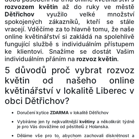
rozvozem květin
až do ruky ve městě
Dětřichov
využilo velké množství
spokojených zákazníků, kteří se stále
vracejí. Vděčíme za to hlavně tomu, že naše
online květinářství si zakládá na spolehlivě
fungující službě s individuálním přístupem
ke klientovi. Snažíme se dostát Vašim
individuálním přáním na
rozvoz květin
.
5 důvodů proč vybrat rozvoz
květin od našeho online
květinářství v lokalitě Liberec v
obci Dětřichov?
Doručení kytice
ZDARMA
v lokalitě Dětřichov
Vybíráme jen ty nejkvalitnější
květiny
a několikrát týdně
je pro Vás dovážíme od pěstitelů z Holanska.
Děláme vše pro to, abychom zachovali diskrétnost a