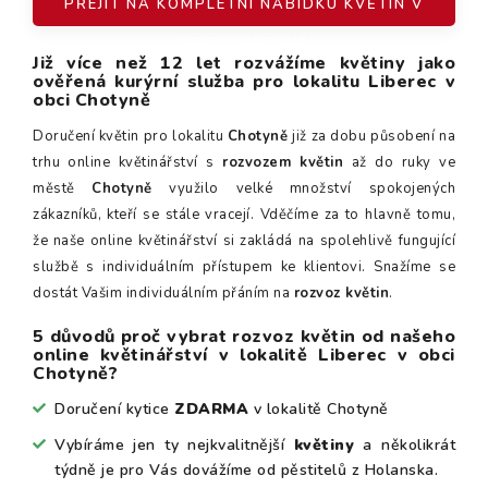
PŘEJÍT NA KOMPLETNÍ NABÍDKU KVĚTIN V
OBCI CHOTYNĚ
Již více než 12 let rozvážíme květiny jako
ověřená kurýrní služba pro lokalitu Liberec v
obci Chotyně
Doručení květin pro lokalitu
Chotyně
již za dobu působení na
trhu online květinářství s
rozvozem květin
až do ruky ve
městě
Chotyně
využilo velké množství spokojených
zákazníků, kteří se stále vracejí. Vděčíme za to hlavně tomu,
že naše online květinářství si zakládá na spolehlivě fungující
službě s individuálním přístupem ke klientovi. Snažíme se
dostát Vašim individuálním přáním na
rozvoz květin
.
5 důvodů proč vybrat rozvoz květin od našeho
online květinářství v lokalitě Liberec v obci
Chotyně?
Doručení kytice
ZDARMA
v lokalitě Chotyně
Vybíráme jen ty nejkvalitnější
květiny
a několikrát
týdně je pro Vás dovážíme od pěstitelů z Holanska.