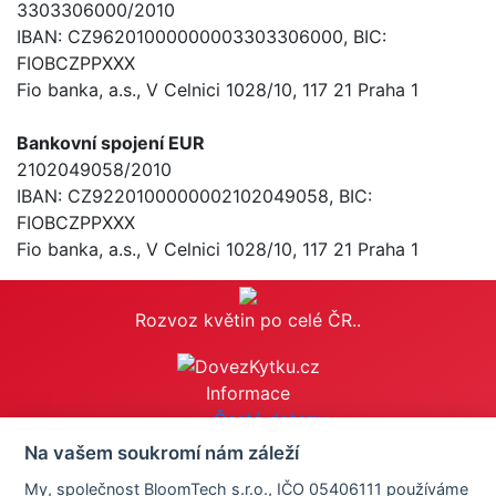
3303306000/2010
IBAN: CZ96201000000003303306000, BIC:
FIOBCZPPXXX
Fio banka, a.s., V Celnici 1028/10, 117 21 Praha 1
Bankovní spojení EUR
2102049058/2010
IBAN: CZ9220100000002102049058, BIC:
FIOBCZPPXXX
Fio banka, a.s., V Celnici 1028/10, 117 21 Praha 1
Rozvoz květin po celé ČR..
Informace
Časté dotazy
Obchodní podmínky
Na vašem soukromí nám záleží
Reklamace
My, společnost BloomTech s.r.o., IČO 05406111 používáme