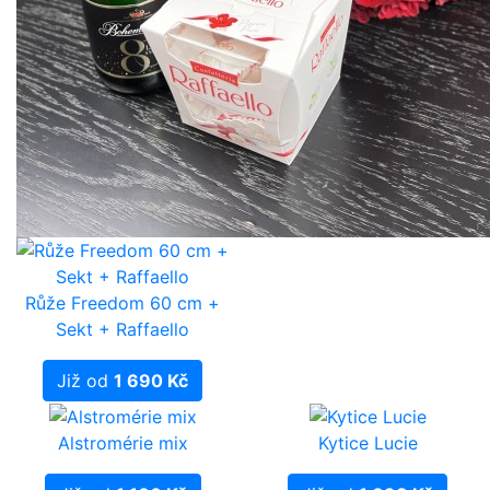
Růže Freedom 60 cm +
Sekt + Raffaello
Již od
1 690 Kč
Alstromérie mix
Kytice Lucie