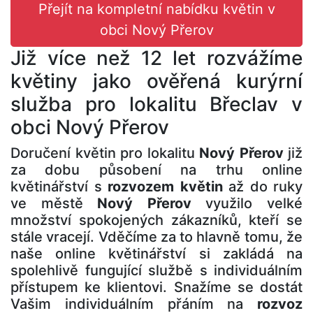
Přejít na kompletní nabídku květin v
obci Nový Přerov
Již více než 12 let rozvážíme
květiny jako ověřená kurýrní
služba pro lokalitu Břeclav v
obci Nový Přerov
Doručení květin pro lokalitu
Nový Přerov
již
za dobu působení na trhu online
květinářství s
rozvozem květin
až do ruky
ve městě
Nový Přerov
využilo velké
množství spokojených zákazníků, kteří se
stále vracejí. Vděčíme za to hlavně tomu, že
naše online květinářství si zakládá na
spolehlivě fungující službě s individuálním
přístupem ke klientovi. Snažíme se dostát
Vašim individuálním přáním na
rozvoz