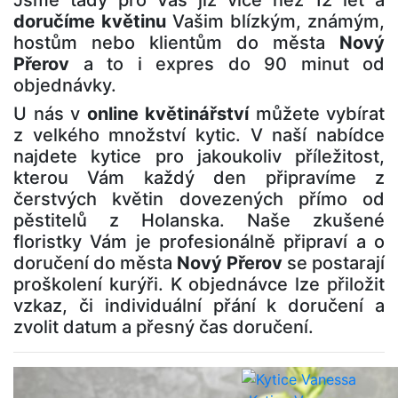
Jsme tady pro Vás již více než 12 let a
doručíme květinu
Vašim blízkým, známým,
hostům nebo klientům do města
Nový
Přerov
a to i expres do 90 minut od
objednávky.
U nás v
online květinářství
můžete vybírat
z velkého množství kytic. V naší nabídce
najdete kytice pro jakoukoliv příležitost,
kterou Vám každý den připravíme z
čerstvých květin dovezených přímo od
pěstitelů z Holanska. Naše zkušené
floristky Vám je profesionálně připraví a o
doručení do města
Nový Přerov
se postarají
proškolení kurýři. K objednávce lze přiložit
vzkaz, či individuální přání k doručení a
zvolit datum a přesný čas doručení.