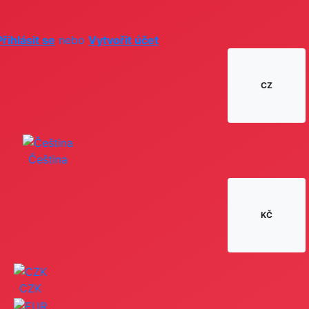
Přihlásit se
nebo
Vytvořit účet
CZ
Čeština
KČ
CZK