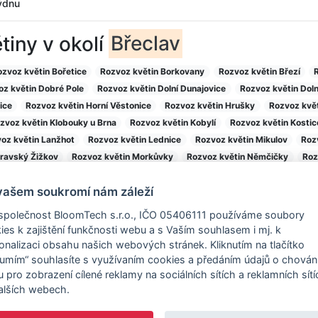
týdnu
ětiny v okolí
Břeclav
ozvoz květin Bořetice
Rozvoz květin Borkovany
Rozvoz květin Březí
z květin Dobré Pole
Rozvoz květin Dolní Dunajovice
Rozvoz květin Doln
ice
Rozvoz květin Horní Věstonice
Rozvoz květin Hrušky
Rozvoz kvě
zvoz květin Klobouky u Brna
Rozvoz květin Kobylí
Rozvoz květin Kostic
oz květin Lanžhot
Rozvoz květin Lednice
Rozvoz květin Mikulov
Roz
ravský Žižkov
Rozvoz květin Morkůvky
Rozvoz květin Němčičky
Roz
Rozvoz květin Perná
Rozvoz květin Podivín
Rozvoz květin Popice
Roz
vašem soukromí nám záleží
voz květin Sedlec
Rozvoz květin Šitbořice
Rozvoz květin Starovice
R
voz květin Uherčice
Rozvoz květin Valtice
Rozvoz květin Velké Bílovice
společnost BloomTech s.r.o., IČO 05406111 používáme soubory
avlovice
Rozvoz květin Vrbice
Rozvoz květin Zaječí
ies k zajištění funkčnosti webu a s Vaším souhlasem i mj. k
Informace
Zákaznický servis
onalizaci obsahu našich webových stránek. Kliknutím na tlačítko
Časté dotazy
+420 576 576 6
umím“ souhlasíte s využívaním cookies a předáním údajů o chován
Obchodní podmínky
info@dovezkytku.
 pro zobrazení cílené reklamy na sociálních sítích a reklamních sítí
alších webech.
Reklamace
Kontaktní údaje
Osobní údaje