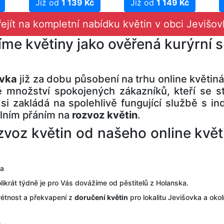
Již od
1 139 Kč
Již od
1 149 Kč
řejít na kompletní nabídku květin v obci Jevišov
žíme květiny jako ověřená kurýrní s
ovka
již za dobu působení na trhu online květiná
é množství spokojených zákazníků, kteří se st
si zakládá na spolehlivě fungující službě s in
álním přáním na
rozvoz květin
.
voz květin od našeho online květin
ka
likrát týdně je pro Vás dovážíme od pěstitelů z Holanska.
rétnost a překvapení z
doručení květin
pro lokalitu Jevišovka a okol