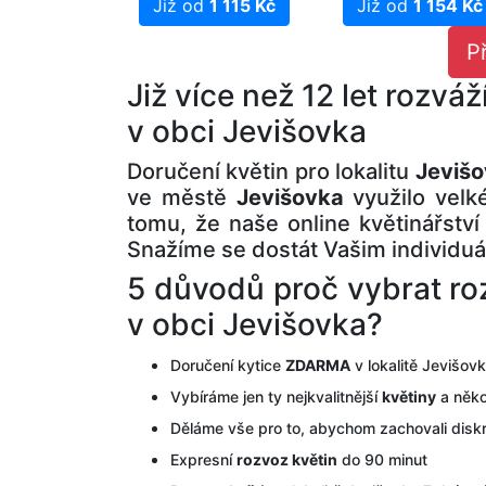
Již od
1 115 Kč
Již od
1 154 Kč
P
Již více než 12 let rozvá
v obci Jevišovka
Doručení květin pro lokalitu
Jeviš
ve městě
Jevišovka
využilo velk
tomu, že naše online květinářství 
Snažíme se dostát Vašim individu
5 důvodů proč vybrat roz
v obci Jevišovka?
Doručení kytice
ZDARMA
v lokalitě Jevišov
Vybíráme jen ty nejkvalitnější
květiny
a něko
Děláme vše pro to, abychom zachovali disk
Expresní
rozvoz květin
do 90 minut