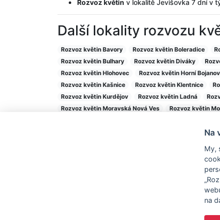
Rozvoz květin
v lokalitě Jevišovka 7 dní v 
Další lokality rozvozu kv
Rozvoz květin Bavory
Rozvoz květin Boleradice
R
Rozvoz květin Bulhary
Rozvoz květin Diváky
Rozvo
Rozvoz květin Hlohovec
Rozvoz květin Horní Bojanov
Rozvoz květin Kašnice
Rozvoz květin Klentnice
Ro
Rozvoz květin Kurdějov
Rozvoz květin Ladná
Rozv
Rozvoz květin Moravská Nová Ves
Rozvoz květin Mo
Rozvoz květin Nový Přerov
Rozvoz květin Pavlov
Na 
Rozvoz květin Rakvice
Rozvoz květin Šakvice
Roz
Rozvoz květin Tvrdonice
Rozvoz květin Týnec
Roz
My, 
Rozvoz květin Velké Němčice
Rozvoz květin Velké P
cook
pers
Rozvoz květin po celé ČR..
„Roz
webu
na d