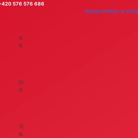
+420 576 576 686
Nezapoměňte na svát
9.
8.
10.
8.
11.
8.