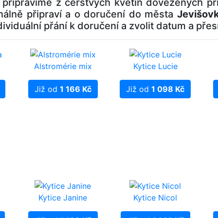
n připravíme z čerstvých květin dovezených př
onálně připraví a o doručení do města
Jevišov
ndividuální přání k doručení a zvolit datum a pře
Alstromérie mix
Kytice Lucie
Již od
1 166 Kč
Již od
1 098 Kč
Kytice Janine
Kytice Nicol