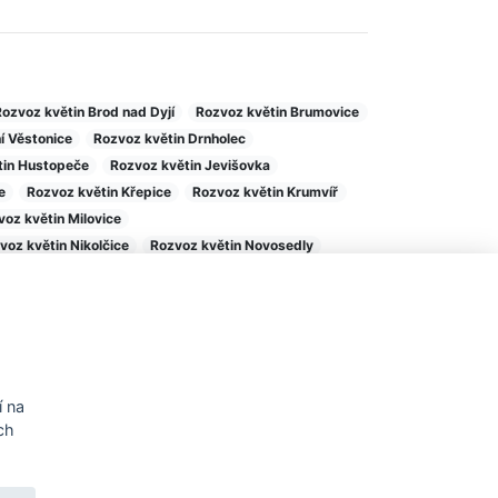
Rozvoz květin Brod nad Dyjí
Rozvoz květin Brumovice
í Věstonice
Rozvoz květin Drnholec
tin Hustopeče
Rozvoz květin Jevišovka
e
Rozvoz květin Křepice
Rozvoz květin Krumvíř
voz květin Milovice
voz květin Nikolčice
Rozvoz květin Novosedly
voz květin Pouzdřany
Rozvoz květin Přítluky
ozvoz květin Starovičky
Rozvoz květin Strachotín
Rozvoz květin Velké Hostěrádky
Mobilní aplikace
86
í na
cz
ch