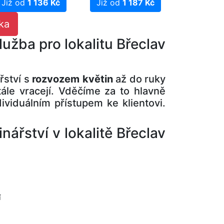
Již od
1 136 Kč
Již od
1 187 Kč
ka
lužba pro lokalitu Břeclav
řství s
rozvozem květin
až do ruky
ále vracejí. Vděčíme za to hlavně
dividuálním přístupem ke klientovi.
ářství v lokalitě Břeclav
í