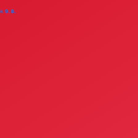
ek
9. 8.