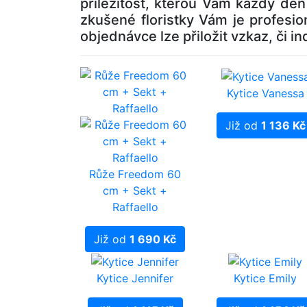
příležitost, kterou Vám každý de
zkušené floristky Vám je profesi
objednávce lze přiložit vzkaz, či i
Kytice Vanessa
Již od
1 136 Kč
Růže Freedom 60
cm + Sekt +
Raffaello
Již od
1 690 Kč
Kytice Jennifer
Kytice Emily