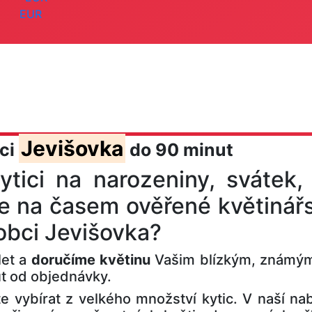
EUR
Jevišovka
bci
do 90 minut
ytici na narozeniny, svátek,
e na časem ověřené květinářs
 obci Jevišovka?
let a
doručíme květinu
Vašim blízkým, známým
ut od objednávky.
 vybírat z velkého množství kytic. V naší nab