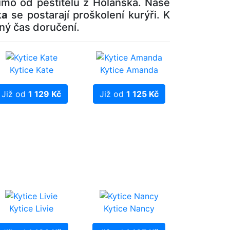
ímo od pěstitelů z Holanska. Naše
ka
se postarají proškolení kurýři. K
sný čas doručení.
Kytice Kate
Kytice Amanda
Již od
1 129 Kč
Již od
1 125 Kč
Kytice Livie
Kytice Nancy