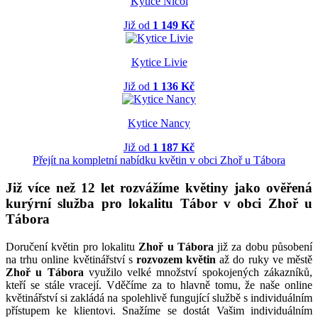
Kytice Nicol
Již od
1 149 Kč
Kytice Livie
Již od
1 136 Kč
Kytice Nancy
Již od
1 187 Kč
Přejít na kompletní nabídku květin v obci Zhoř u Tábora
Již více než 12 let rozvážíme květiny jako ověřená
kurýrní služba pro lokalitu Tábor v obci Zhoř u
Tábora
Doručení květin pro lokalitu
Zhoř u Tábora
již za dobu působení
na trhu online květinářství s
rozvozem květin
až do ruky ve městě
Zhoř u Tábora
využilo velké množství spokojených zákazníků,
kteří se stále vracejí. Vděčíme za to hlavně tomu, že naše online
květinářství si zakládá na spolehlivě fungující službě s individuálním
přístupem ke klientovi. Snažíme se dostát Vašim individuálním