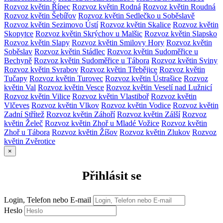
Rozvoz květin Řípec
Rozvoz květin Rodná
Rozvoz květin Roudná
Rozvoz květin Šebířov
Rozvoz květin Sedlečko u Soběslavě
Rozvoz květin Sezimovo Ústí
Rozvoz květin Skalice
Rozvoz květin
Skopytce
Rozvoz květin Skrýchov u Malšic
Rozvoz květin Slapsko
Rozvoz květin Slapy
Rozvoz květin Smilovy Hory
Rozvoz květin
Soběslav
Rozvoz květin Stádlec
Rozvoz květin Sudoměřice u
Bechyně
Rozvoz květin Sudoměřice u Tábora
Rozvoz květin Sviny
Rozvoz květin Svrabov
Rozvoz květin Třebějice
Rozvoz květin
Tučapy
Rozvoz květin Turovec
Rozvoz květin Ústrašice
Rozvoz
květin Val
Rozvoz květin Vesce
Rozvoz květin Veselí nad Lužnicí
Rozvoz květin Vilice
Rozvoz květin Vlastiboř
Rozvoz květin
Vlčeves
Rozvoz květin Vlkov
Rozvoz květin Vodice
Rozvoz květin
Zadní Střítež
Rozvoz květin Záhoří
Rozvoz květin Zálší
Rozvoz
květin Želeč
Rozvoz květin Zhoř u Mladé Vožice
Rozvoz květin
Zhoř u Tábora
Rozvoz květin Žíšov
Rozvoz květin Zlukov
Rozvoz
květin Zvěrotice
×
Přihlásit se
Login, Telefon nebo E-mail
Heslo