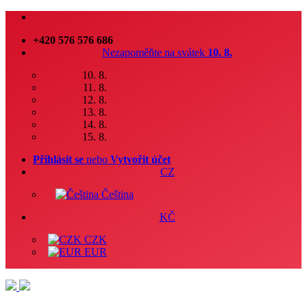
+420 576 576 686
Nezapoměňte na svátek
10. 8.
10. 8.
11. 8.
12. 8.
13. 8.
14. 8.
15. 8.
Přihlásit se
nebo
Vytvořit účet
CZ
Čeština
KČ
CZK
EUR