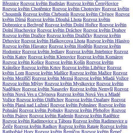
Březnice
Rozvoz květin Budislav
Rozvoz květin Černýšovice
Rozvoz květin Chotěmice
Rozvoz květin Chotoviny
Rozvoz květin
Choustník
Rozvoz květin Chrbonín
Rozvoz květin Chýnov
Rozvoz
květin Dírná
Rozvoz květin Dlouhá Lhota
Rozvoz květin
Dobronice u Bechyně
Rozvoz květin Dolní Hořice
Rozvoz květin
Dolní Hrachovice
Rozvoz květin Dráchov
Rozvoz květin Drahov
Rozvoz květin Dražice
Rozvoz květin Dražičky
Rozvoz květin
Drhovice
Rozvoz květin Haškovcova Lhota
Rozvoz květin Hlasivo
Rozvoz květin Hlavatce
Rozvoz květin Hodětín
Rozvoz květin
Hodonice
Rozvoz květin Jedlany
Rozvoz květin Jistebnice
Rozvoz
květin Katov
Rozvoz květin Klenovice
Rozvoz květin Komárov
Rozvoz květin Košice
Rozvoz květin Košín
Rozvoz květin
Krátošice
Rozvoz květin Krtov
Rozvoz květin Libějice
Rozvoz
květin Lom
Rozvoz květin Malšice
Rozvoz květin Mažice
Rozvoz
květin Meziříčí
Rozvoz květin Mezná
Rozvoz květin Mladá Vožice
Rozvoz květin Mlýny
Rozvoz květin Myslkovice
Rozvoz květin
Nadějkov
Rozvoz květin Nasavrky
Rozvoz květin Nemyšl
Rozvoz
květin Nová Ves u Chýnova
Rozvoz květin Nová Ves u Mladé
Vožice
Rozvoz květin Oldřichov
Rozvoz květin Opařany
Rozvoz
květin Planá nad Lužnicí
Rozvoz květin Pohnánec
Rozvoz květin
Pohnání
Rozvoz květin Pojbuky
Rozvoz květin Přehořov
Rozvoz
květin Psárov
Rozvoz květin Radenín
Rozvoz květin Radětice
Rozvoz květin Radimovice u Tábora
Rozvoz květin Radimovice u
Želče
Rozvoz květin Radkov
Rozvoz květin Rataje
Rozvoz květin
Ratibořské Hory
Rozvoz květin Řemíčov
Rozvoz květin Řepeč