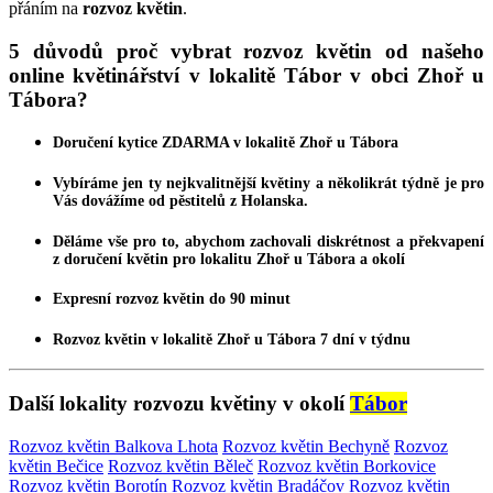
přáním na
rozvoz květin
.
5 důvodů proč vybrat rozvoz květin od našeho
online květinářství v lokalitě Tábor v obci Zhoř u
Tábora?
Doručení kytice
ZDARMA
v lokalitě Zhoř u Tábora
Vybíráme jen ty nejkvalitnější
květiny
a několikrát týdně je pro
Vás dovážíme od pěstitelů z Holanska.
Děláme vše pro to, abychom zachovali diskrétnost a překvapení
z
doručení květin
pro lokalitu Zhoř u Tábora a okolí
Expresní
rozvoz květin
do 90 minut
Rozvoz květin
v lokalitě Zhoř u Tábora 7 dní v týdnu
Další lokality rozvozu květiny v okolí
Tábor
Rozvoz květin Balkova Lhota
Rozvoz květin Bechyně
Rozvoz
květin Bečice
Rozvoz květin Běleč
Rozvoz květin Borkovice
Rozvoz květin Borotín
Rozvoz květin Bradáčov
Rozvoz květin