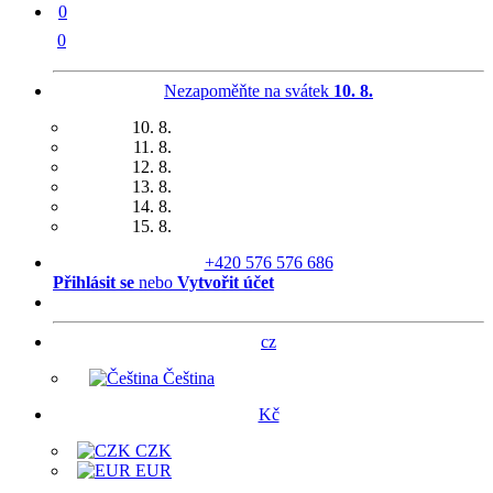
0
0
Nezapoměňte na svátek
10. 8.
10. 8.
11. 8.
12. 8.
13. 8.
14. 8.
15. 8.
+420 576 576 686
Přihlásit se
nebo
Vytvořit účet
cz
Čeština
Kč
CZK
EUR