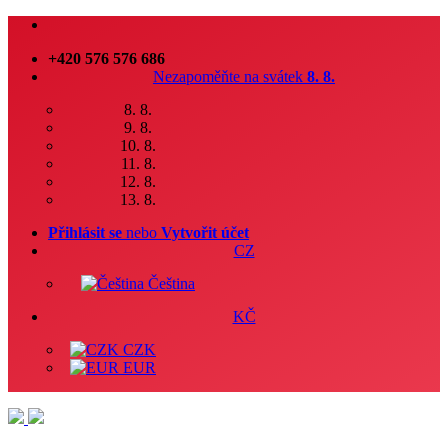
+420 576 576 686
Nezapoměňte na svátek
8. 8.
8. 8.
9. 8.
10. 8.
11. 8.
12. 8.
13. 8.
Přihlásit se
nebo
Vytvořit účet
CZ
Čeština
KČ
CZK
EUR