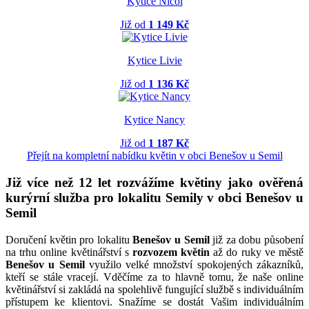
Kytice Nicol
Již od
1 149 Kč
Kytice Livie
Již od
1 136 Kč
Kytice Nancy
Již od
1 187 Kč
Přejít na kompletní nabídku květin v obci Benešov u Semil
Již více než 12 let rozvážíme květiny jako ověřená
kurýrní služba pro lokalitu Semily v obci Benešov u
Semil
Doručení květin pro lokalitu
Benešov u Semil
již za dobu působení
na trhu online květinářství s
rozvozem květin
až do ruky ve městě
Benešov u Semil
využilo velké množství spokojených zákazníků,
kteří se stále vracejí. Vděčíme za to hlavně tomu, že naše online
květinářství si zakládá na spolehlivě fungující službě s individuálním
přístupem ke klientovi. Snažíme se dostát Vašim individuálním