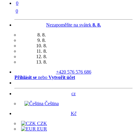
0
0
Nezapoměňte na svátek
8. 8.
8. 8.
9. 8.
10. 8.
11. 8.
12. 8.
13. 8.
+420 576 576 686
Přihlásit se
nebo
Vytvořit účet
cz
Čeština
Kč
CZK
EUR