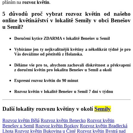
přáním na
rozvoz květin
.
5 důvodů proč vybrat rozvoz květin od našeho
online květinářství v lokalitě Semily v obci Benešov
u Semil?
Doručení kytice
ZDARMA
v lokalitě Benešov u Semil
Vybíráme jen ty nejkvalitnější
květiny
a několikrát týdně je pro
Vás dovážíme od pěstitelů z Holanska.
Děláme vše pro to, abychom zachovali diskrétnost a překvapení
z
doručení květin
pro lokalitu Benešov u Semil a okolí
Expresní
rozvoz květin
do 90 minut
Rozvoz květin
v lokalitě Benešov u Semil 7 dní v týdnu
Další lokality rozvozu květiny v okolí
Semily
Rozvoz květin Bělá
Rozvoz květin Benecko
Rozvoz květin
Benešov u Semil
Rozvoz květin Bozkov
Rozvoz květin Bradlecká
Lhota
Rozvoz květin Bukovina u Čisté
Rozvoz květin Bystrá nad