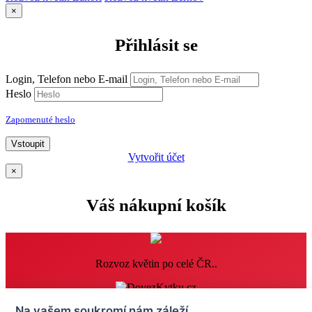
×
Přihlásit se
Login, Telefon nebo E-mail
Heslo
Zapomenuté heslo
Vstoupit
Vytvořit účet
×
Váš nákupní košík
Rozvoz květin po celé ČR..
Informace
Na vašem soukromí nám záleží