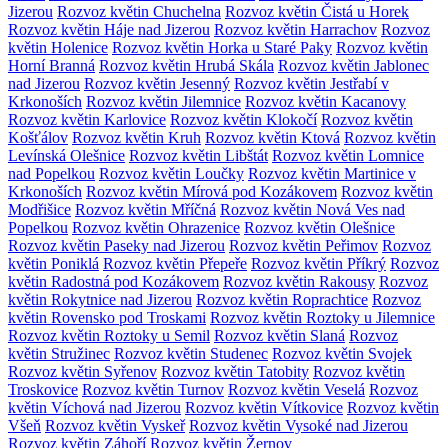
Jizerou
Rozvoz květin Chuchelna
Rozvoz květin Čistá u Horek
Rozvoz květin Háje nad Jizerou
Rozvoz květin Harrachov
Rozvoz
květin Holenice
Rozvoz květin Horka u Staré Paky
Rozvoz květin
Horní Branná
Rozvoz květin Hrubá Skála
Rozvoz květin Jablonec
nad Jizerou
Rozvoz květin Jesenný
Rozvoz květin Jestřabí v
Krkonoších
Rozvoz květin Jilemnice
Rozvoz květin Kacanovy
Rozvoz květin Karlovice
Rozvoz květin Klokočí
Rozvoz květin
Košťálov
Rozvoz květin Kruh
Rozvoz květin Ktová
Rozvoz květin
Levínská Olešnice
Rozvoz květin Libštát
Rozvoz květin Lomnice
nad Popelkou
Rozvoz květin Loučky
Rozvoz květin Martinice v
Krkonoších
Rozvoz květin Mírová pod Kozákovem
Rozvoz květin
Modřišice
Rozvoz květin Mříčná
Rozvoz květin Nová Ves nad
Popelkou
Rozvoz květin Ohrazenice
Rozvoz květin Olešnice
Rozvoz květin Paseky nad Jizerou
Rozvoz květin Peřimov
Rozvoz
květin Poniklá
Rozvoz květin Přepeře
Rozvoz květin Příkrý
Rozvoz
květin Radostná pod Kozákovem
Rozvoz květin Rakousy
Rozvoz
květin Rokytnice nad Jizerou
Rozvoz květin Roprachtice
Rozvoz
květin Rovensko pod Troskami
Rozvoz květin Roztoky u Jilemnice
Rozvoz květin Roztoky u Semil
Rozvoz květin Slaná
Rozvoz
květin Stružinec
Rozvoz květin Studenec
Rozvoz květin Svojek
Rozvoz květin Syřenov
Rozvoz květin Tatobity
Rozvoz květin
Troskovice
Rozvoz květin Turnov
Rozvoz květin Veselá
Rozvoz
květin Víchová nad Jizerou
Rozvoz květin Vítkovice
Rozvoz květin
Všeň
Rozvoz květin Vyskeř
Rozvoz květin Vysoké nad Jizerou
Rozvoz květin Záhoří
Rozvoz květin Žernov