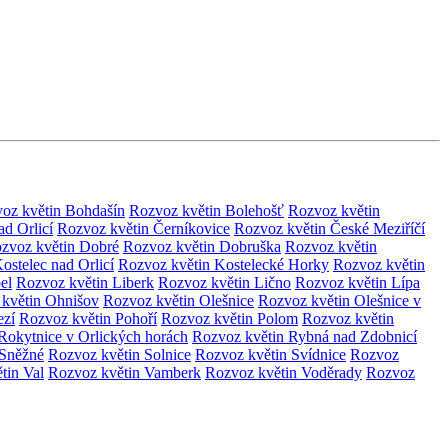
oz květin Bohdašín
Rozvoz květin Bolehošť
Rozvoz květin
d Orlicí
Rozvoz květin Černíkovice
Rozvoz květin České Meziříčí
zvoz květin Dobré
Rozvoz květin Dobruška
Rozvoz květin
ostelec nad Orlicí
Rozvoz květin Kostelecké Horky
Rozvoz květin
el
Rozvoz květin Liberk
Rozvoz květin Lično
Rozvoz květin Lípa
květin Ohnišov
Rozvoz květin Olešnice
Rozvoz květin Olešnice v
ezí
Rozvoz květin Pohoří
Rozvoz květin Polom
Rozvoz květin
Rokytnice v Orlických horách
Rozvoz květin Rybná nad Zdobnicí
 Sněžné
Rozvoz květin Solnice
Rozvoz květin Svídnice
Rozvoz
tin Val
Rozvoz květin Vamberk
Rozvoz květin Voděrady
Rozvoz