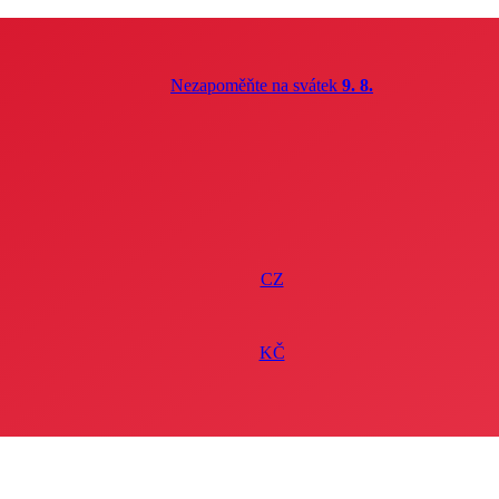
Nezapoměňte na svátek
9. 8.
CZ
KČ