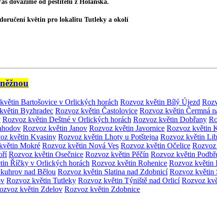
Vás dovážíme od pěstitelů z Holanska.
doručení květin
pro lokalitu Tutleky a okolí
něžnou
květin Bartošovice v Orlických horách
Rozvoz květin Bílý Újezd
Rozv
květin Byzhradec
Rozvoz květin Častolovice
Rozvoz květin Čermná na
v
Rozvoz květin Deštné v Orlických horách
Rozvoz květin Dobřany
Ro
Jahodov
Rozvoz květin Janov
Rozvoz květin Javornice
Rozvoz květin K
oz květin Kvasiny
Rozvoz květin Lhoty u Potštejna
Rozvoz květin Lib
květin Mokré
Rozvoz květin Nová Ves
Rozvoz květin Očelice
Rozvoz 
oří
Rozvoz květin Osečnice
Rozvoz květin Pěčín
Rozvoz květin Podbř
tin Říčky v Orlických horách
Rozvoz květin Rohenice
Rozvoz květin 
Skuhrov nad Bělou
Rozvoz květin Slatina nad Zdobnicí
Rozvoz květin
ov
Rozvoz květin Tutleky
Rozvoz květin Týniště nad Orlicí
Rozvoz kvě
ozvoz květin Zdelov
Rozvoz květin Zdobnice