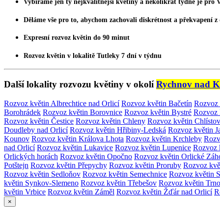
Vybíráme jen ty nejkvalitnější
květiny
a několikrát týdně je pro 
Děláme vše pro to, abychom zachovali diskrétnost a překvapení z
Expresní
rozvoz květin
do 90 minut
Rozvoz květin
v lokalitě Tutleky 7 dní v týdnu
Další lokality rozvozu květiny v okolí
Rychnov nad K
Rozvoz květin Albrechtice nad Orlicí
Rozvoz květin Bačetín
Rozvoz 
Borohrádek
Rozvoz květin Borovnice
Rozvoz květin Bystré
Rozvoz 
Rozvoz květin Čestice
Rozvoz květin Chleny
Rozvoz květin Chlísto
Doudleby nad Orlicí
Rozvoz květin Hřibiny-Ledská
Rozvoz květin 
Kounov
Rozvoz květin Králova Lhota
Rozvoz květin Krchleby
Rozv
nad Orlicí
Rozvoz květin Lukavice
Rozvoz květin Lupenice
Rozvoz 
Orlických horách
Rozvoz květin Opočno
Rozvoz květin Orlické Záh
Potštejn
Rozvoz květin Přepychy
Rozvoz květin Proruby
Rozvoz kvě
Rozvoz květin Sedloňov
Rozvoz květin Semechnice
Rozvoz květin 
květin Synkov-Slemeno
Rozvoz květin Třebešov
Rozvoz květin Trn
květin Vrbice
Rozvoz květin Záměl
Rozvoz květin Žďár nad Orlicí
R
×