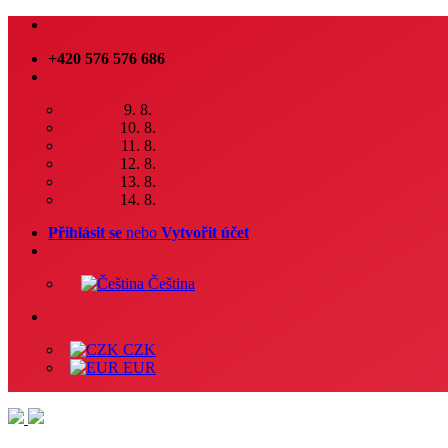
+420 576 576 686
9. 8.
10. 8.
11. 8.
12. 8.
13. 8.
14. 8.
Přihlásit se
nebo
Vytvořit účet
Čeština
CZK
EUR