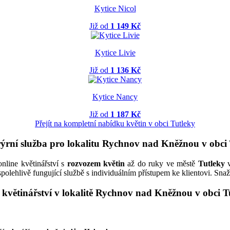
Kytice Nicol
Již od
1 149 Kč
Kytice Livie
Již od
1 136 Kč
Kytice Nancy
Již od
1 187 Kč
Přejít na kompletní nabídku květin v obci Tutleky
urýrní služba pro lokalitu Rychnov nad Kněžnou v obci
nline květinářství s
rozvozem květin
až do ruky ve městě
Tutleky
v
 spolehlivě fungující službě s individuálním přístupem ke klientovi. Sn
 květinářství v lokalitě Rychnov nad Kněžnou v obci T