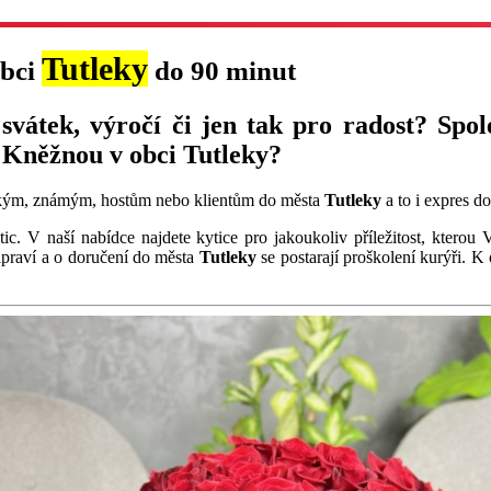
Tutleky
obci
do 90 minut
 svátek, výročí či jen tak pro radost? Spo
 Kněžnou v obci Tutleky?
kým, známým, hostům nebo klientům do města
Tutleky
a to i expres d
ic. V naší nabídce najdete kytice pro jakoukoliv příležitost, kter
řipraví a o doručení do města
Tutleky
se postarají proškolení kurýři. K 