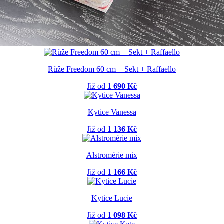
Růže Freedom 60 cm + Sekt + Raffaello
Již od
1 690 Kč
Kytice Vanessa
Již od
1 136 Kč
Alstromérie mix
Již od
1 166 Kč
Kytice Lucie
Již od
1 098 Kč