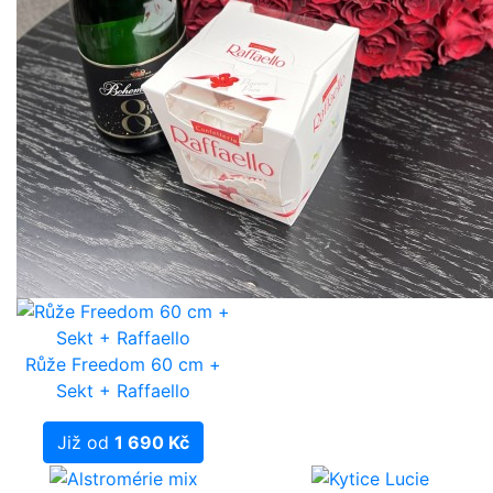
Růže Freedom 60 cm +
Sekt + Raffaello
Již od
1 690 Kč