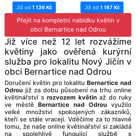
Již od
1 136 Kč
Již od
1 187 Kč
Přejít na kompletní nabídku květin v
obci Bernartice nad Odrou
Již více než 12 let rozvážíme
květiny jako ověřená kurýrní
služba pro lokalitu Nový Jičín v
obci Bernartice nad Odrou
Doručení květin pro lokalitu
Bernartice nad
Odrou
již za dobu působení na trhu online
květinářství s
rozvozem květin
až do ruky
ve městě
Bernartice nad Odrou
využilo
velké množství spokojených zákazníků,
kteří se stále vracejí. Vděčíme za to hlavně
tomu, že naše online květinářství si zakládá
na spolehlivě fungující službě s