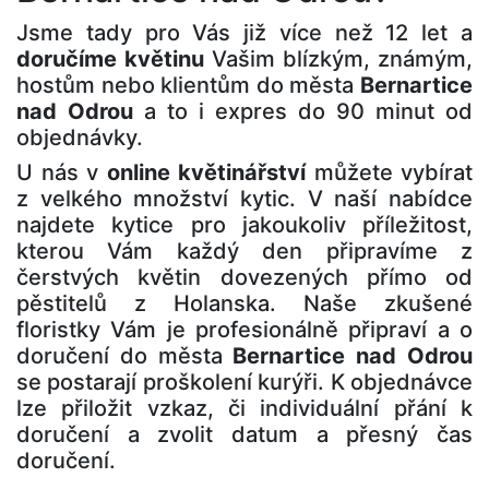
Jsme tady pro Vás již více než 12 let a
doručíme květinu
Vašim blízkým, známým,
hostům nebo klientům do města
Bernartice
nad Odrou
a to i expres do 90 minut od
objednávky.
U nás v
online květinářství
můžete vybírat
z velkého množství kytic. V naší nabídce
najdete kytice pro jakoukoliv příležitost,
kterou Vám každý den připravíme z
čerstvých květin dovezených přímo od
pěstitelů z Holanska. Naše zkušené
floristky Vám je profesionálně připraví a o
doručení do města
Bernartice nad Odrou
se postarají proškolení kurýři. K objednávce
lze přiložit vzkaz, či individuální přání k
doručení a zvolit datum a přesný čas
doručení.