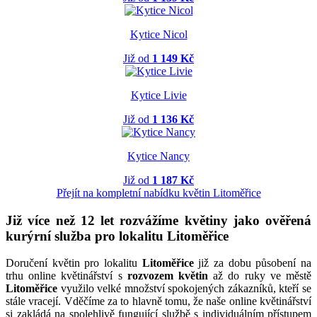
Kytice Nicol
Již od
1 149 Kč
Kytice Livie
Již od
1 136 Kč
Kytice Nancy
Již od
1 187 Kč
Přejít na kompletní nabídku květin Litoměřice
Již více než 12 let rozvážíme květiny jako ověřená
kurýrní služba pro lokalitu Litoměřice
Doručení květin pro lokalitu
Litoměřice
již za dobu působení na
trhu online květinářství s
rozvozem květin
až do ruky ve městě
Litoměřice
využilo velké množství spokojených zákazníků, kteří se
stále vracejí. Vděčíme za to hlavně tomu, že naše online květinářství
si zakládá na spolehlivě fungující službě s individuálním přístupem