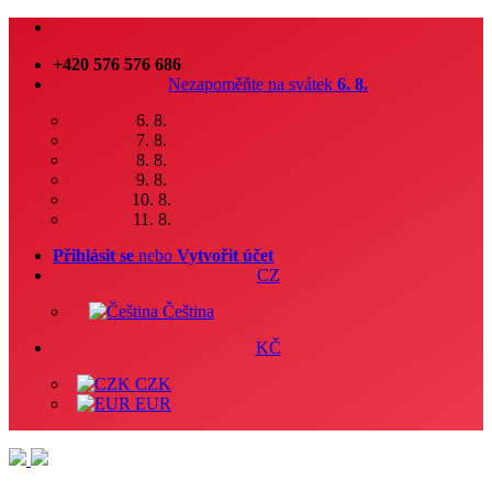
+420 576 576 686
Nezapoměňte na svátek
6. 8.
6. 8.
7. 8.
8. 8.
9. 8.
10. 8.
11. 8.
Přihlásit se
nebo
Vytvořit účet
CZ
Čeština
KČ
CZK
EUR