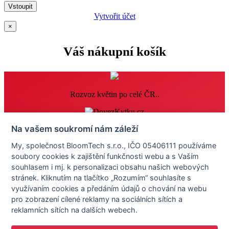
Vstoupit
Vytvořit účet
×
Váš nákupní košík
Rozvoz květin po celé ČR..
Informace
Na vašem soukromí nám záleží
Časté dotazy
My, společnost BloomTech s.r.o., IČO 05406111 používáme
Obchodní podmínky
soubory cookies k zajištění funkčnosti webu a s Vaším
Reklamace
Osobní údaje
souhlasem i mj. k personalizaci obsahu našich webových
Nastavení cookies
stránek. Kliknutím na tlačítko „Rozumím“ souhlasíte s
využívaním cookies a předáním údajů o chování na webu
Zákaznický servis
pro zobrazení cílené reklamy na sociálních sítích a
reklamních sítích na dalších webech.
+420 576 576 686
info@dovezkytku.cz
Kontaktní údaje