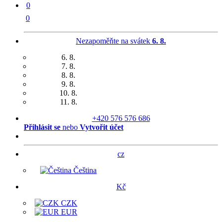
0
0
Nezapoměňte na svátek
6. 8.
6. 8.
7. 8.
8. 8.
9. 8.
10. 8.
11. 8.
+420 576 576 686
Přihlásit se
nebo
Vytvořit účet
cz
Čeština
Kč
CZK
EUR