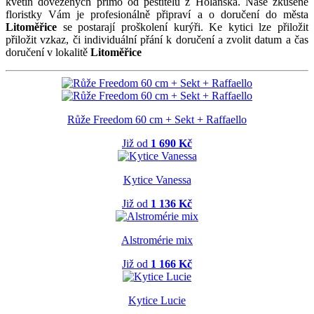
květin dovezených přímo od pěstitelů z Holanska. Naše zkušené
floristky Vám je profesionálně připraví a o doručení do města
Litoměřice
se postarají proškolení kurýři. Ke kytici lze přiložit
přiložit vzkaz, či individuální přání k doručení a zvolit datum a čas
doručení v lokalitě
Litoměřice
Růže Freedom 60 cm + Sekt + Raffaello
Již od
1 690 Kč
Kytice Vanessa
Již od
1 136 Kč
Alstromérie mix
Již od
1 166 Kč
Kytice Lucie