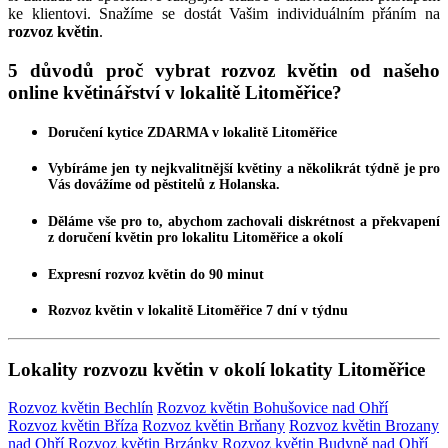
ke klientovi. Snažíme se dostát Vašim individuálním přáním na
rozvoz květin
.
5 důvodů proč vybrat rozvoz květin od našeho
online květinářství v lokalitě Litoměřice?
Doručení kytice
ZDARMA
v lokalitě Litoměřice
Vybíráme jen ty nejkvalitnější
květiny
a několikrát týdně je pro
Vás dovážíme od pěstitelů z Holanska.
Děláme vše pro to, abychom zachovali diskrétnost a překvapení
z
doručení květin
pro lokalitu Litoměřice a okolí
Expresní
rozvoz květin
do 90 minut
Rozvoz květin
v lokalitě Litoměřice 7 dní v týdnu
Lokality rozvozu květin v okolí lokatity Litoměřice
Rozvoz květin Bechlín
Rozvoz květin Bohušovice nad Ohří
Rozvoz květin Bříza
Rozvoz květin Brňany
Rozvoz květin Brozany
nad Ohří
Rozvoz květin Brzánky
Rozvoz květin Budyně nad Ohří