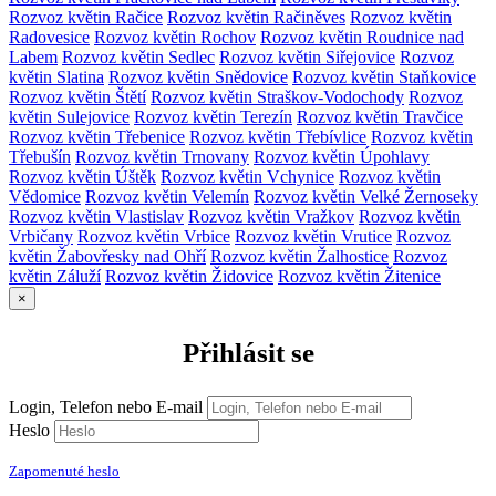
Rozvoz květin Račice
Rozvoz květin Račiněves
Rozvoz květin
Radovesice
Rozvoz květin Rochov
Rozvoz květin Roudnice nad
Labem
Rozvoz květin Sedlec
Rozvoz květin Siřejovice
Rozvoz
květin Slatina
Rozvoz květin Snědovice
Rozvoz květin Staňkovice
Rozvoz květin Štětí
Rozvoz květin Straškov-Vodochody
Rozvoz
květin Sulejovice
Rozvoz květin Terezín
Rozvoz květin Travčice
Rozvoz květin Třebenice
Rozvoz květin Třebívlice
Rozvoz květin
Třebušín
Rozvoz květin Trnovany
Rozvoz květin Úpohlavy
Rozvoz květin Úštěk
Rozvoz květin Vchynice
Rozvoz květin
Vědomice
Rozvoz květin Velemín
Rozvoz květin Velké Žernoseky
Rozvoz květin Vlastislav
Rozvoz květin Vražkov
Rozvoz květin
Vrbičany
Rozvoz květin Vrbice
Rozvoz květin Vrutice
Rozvoz
květin Žabovřesky nad Ohří
Rozvoz květin Žalhostice
Rozvoz
květin Záluží
Rozvoz květin Židovice
Rozvoz květin Žitenice
×
Přihlásit se
Login, Telefon nebo E-mail
Heslo
Zapomenuté heslo