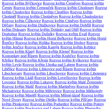
Rozvoz květin Býčkovice
Rozvoz květin Černěves
Rozvoz květin
Černiv
Rozvoz květin Černouček
Rozvoz květin Chodouny
Rozvoz
květin Chodovlice
Rozvoz květin Chotěšov
Rozvoz květin
Chotiměř
Rozvoz květin Chotiněves
Rozvoz květin Chudoslavice
Rozvoz květin Čížkovice
Rozvoz květin Ctiněves
Rozvoz květin
Děčany
Rozvoz květin Dlažkovice
Rozvoz květin Dobříň
Rozvoz
květin Doksany
Rozvoz květin Dolánky nad Ohří
Rozvoz květin
Drahobuz
Rozvoz květin Dušníky
Rozvoz květin Evaň
Rozvoz
květin Hlinná
Rozvoz květin Horní Beřkovice
Rozvoz květin Horní
Řepčice
Rozvoz květin Hoštka
Rozvoz květin Hrobce
Rozvoz
květin Jenčice
Rozvoz květin Kamýk
Rozvoz květin Keblice
Rozvoz květin Klapý
Rozvoz květin Kleneč
Rozvoz květin
Kostomlaty pod Řípem
Rozvoz květin Krabčice
Rozvoz květin
Křešice
Rozvoz květin Křesín
Rozvoz květin Kyškovice
Rozvoz
květin Levín
Rozvoz květin Lhotka nad Labem
Rozvoz květin
Liběšice
Rozvoz květin Libkovice pod Řípem
Rozvoz květin
Libochovany
Rozvoz květin Libochovice
Rozvoz květin Libotenice
Rozvoz květin Lkáň
Rozvoz květin Lovečkovice
Rozvoz květin
Lovosice
Rozvoz květin Lukavec
Rozvoz květin Malé Žernoseky
Rozvoz květin Malíč
Rozvoz květin Martiněves
Rozvoz květin
Michalovice
Rozvoz květin Miřejovice
Rozvoz květin Mlékojedy
Rozvoz květin Mnetěš
Rozvoz květin Mšené-lázně
Rozvoz květin
Nové Dvory
Rozvoz květin Oleško
Rozvoz květin Píšťany
Rozvoz
květin Ploskovice
Rozvoz květin Podsedice
Rozvoz květin Polepy
Rozvoz květin Prackovice nad Labem
Rozvoz květin Přestavlky