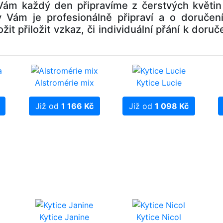
ou Vám každý den připravíme z čerstvých květi
y Vám je profesionálně připraví a o doruče
ložit přiložit vzkaz, či individuální přání k dor
Alstromérie mix
Kytice Lucie
Již od
1 166 Kč
Již od
1 098 Kč
Kytice Janine
Kytice Nicol