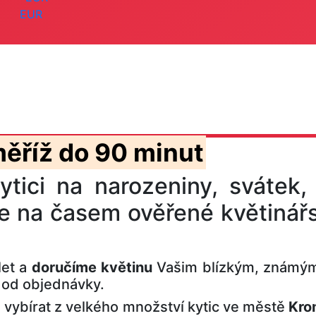
EUR
ěříž do 90 minut
ytici na narozeniny, svátek,
e na časem ověřené květinářs
let a
doručíme květinu
Vašim blízkým, známým
t od objednávky.
vybírat z velkého množství kytic ve městě
Kro