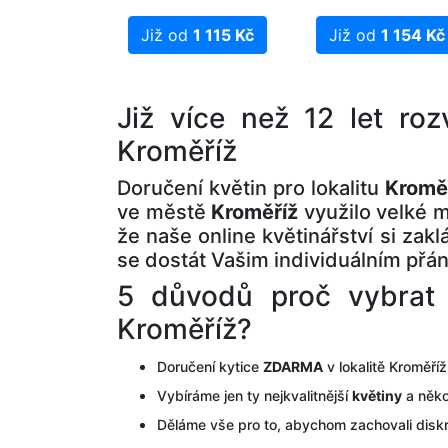
Již od
1 115 Kč
Již od
1 154 Kč
Již více než 12 let roz
Kroměříž
Doručení květin pro lokalitu
Kromě
ve městě
Kroměříž
využilo velké m
že naše online květinářství si zak
se dostát Vašim individuálním přá
5 důvodů proč vybrat r
Kroměříž?
Doručení kytice
ZDARMA
v lokalitě Kroměříž
Vybíráme jen ty nejkvalitnější
květiny
a něko
Děláme vše pro to, abychom zachovali disk