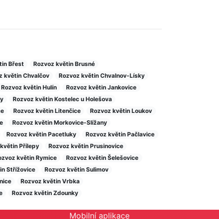
in Břest
Rozvoz květin Brusné
 květin Chvalčov
Rozvoz květin Chvalnov-Lísky
Rozvoz květin Hulín
Rozvoz květin Jankovice
ny
Rozvoz květin Kostelec u Holešova
ce
Rozvoz květin Litenčice
Rozvoz květin Loukov
e
Rozvoz květin Morkovice-Slížany
Rozvoz květin Pacetluky
Rozvoz květin Pačlavice
květin Přílepy
Rozvoz květin Prusinovice
ozvoz květin Rymice
Rozvoz květin Šelešovice
n Střížovice
Rozvoz květin Sulimov
nice
Rozvoz květin Vrbka
e
Rozvoz květin Zdounky
Mobilní aplikace