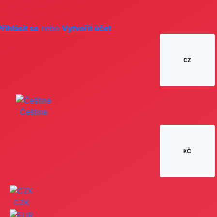
Přihlásit se
nebo
Vytvořit účet
CZ
Čeština
KČ
CZK