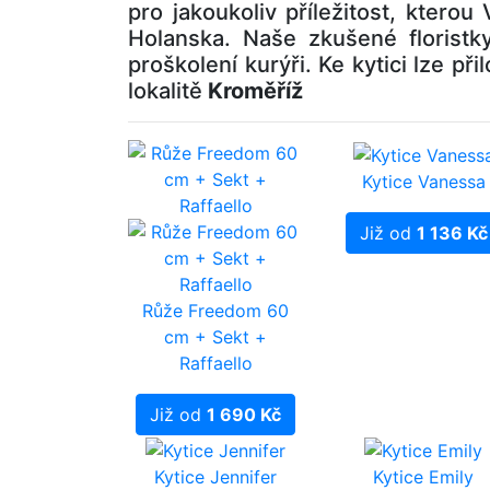
pro jakoukoliv příležitost, kter
Holanska. Naše zkušené floristk
proškolení kurýři. Ke kytici lze při
lokalitě
Kroměříž
Kytice Vanessa
Již od
1 136 Kč
Růže Freedom 60
cm + Sekt +
Raffaello
Již od
1 690 Kč
Kytice Jennifer
Kytice Emily