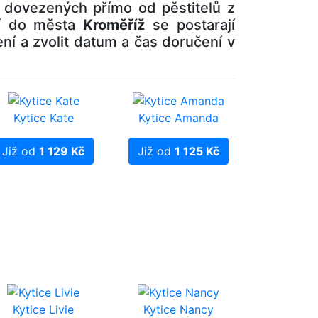
n dovezených přímo od pěstitelů z
ní do města
Kroměříž
se postarají
učení a zvolit datum a čas doručení v
Kytice Kate
Kytice Amanda
Již od
1 129 Kč
Již od
1 125 Kč
Kytice Livie
Kytice Nancy