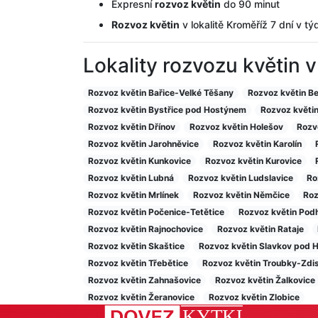
Expresní
rozvoz květin
do 90 minut
Rozvoz květin
v lokalitě Kroměříž 7 dní v tý
Lokality rozvozu květin v
Rozvoz květin Bařice-Velké Těšany
Rozvoz květin B
Rozvoz květin Bystřice pod Hostýnem
Rozvoz květi
Rozvoz květin Dřínov
Rozvoz květin Holešov
Rozv
Rozvoz květin Jarohněvice
Rozvoz květin Karolín
Rozvoz květin Kunkovice
Rozvoz květin Kurovice
Rozvoz květin Lubná
Rozvoz květin Ludslavice
Ro
Rozvoz květin Mrlínek
Rozvoz květin Němčice
Roz
Rozvoz květin Počenice-Tetětice
Rozvoz květin Podh
Rozvoz květin Rajnochovice
Rozvoz květin Rataje
Rozvoz květin Skaštice
Rozvoz květin Slavkov pod 
Rozvoz květin Třebětice
Rozvoz květin Troubky-Zdis
Rozvoz květin Zahnašovice
Rozvoz květin Žalkovice
Rozvoz květin Žeranovice
Rozvoz květin Zlobice