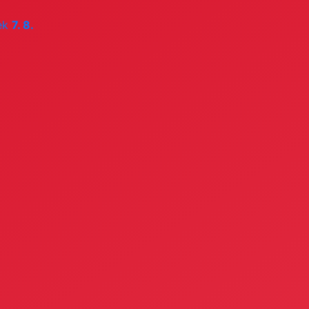
ek
7. 8.