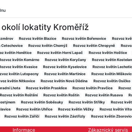
dnu
 okolí lokatity Kroměříž
ezměrov
Rozvoz květin Blazice
Rozvoz květin Bořenovice
Rozvoz květ
n Cetechovice
Rozvoz květin Chomýž
Rozvoz květin Chropyně
Rozvoz
oz květin Honětice
Rozvoz květin Horní Lapač
Rozvoz květin Hoštice
Rozvoz květin Komárno
Rozvoz květin Koryčany
Rozvoz květin Kostela
Rozvoz květin Kvasice
Rozvoz květin Kyselovice
Rozvoz květin Lechoti
zvoz květin Lutopecny
Rozvoz květin Martinice
Rozvoz květin Míškovic
voz květin Nítkovice
Rozvoz květin Nová Dědina
Rozvoz květin Osíčko
radní Lhota
Rozvoz květin Prasklice
Rozvoz květin Pravčice
Rozvoz 
Rozvoz květin Roštění
Rozvoz květin Roštín
Rozvoz květin Rusava
R
Hostýnem
Rozvoz květin Soběsuky
Rozvoz květin Střílky
Rozvoz květi
lavice
Rozvoz květin Uhřice
Rozvoz květin Věžky
Rozvoz květin Víto
Rozvoz květin Záříčí
Rozvoz květin Zástřizly
Rozvoz květin Zborovic
Informace
Zákaznický servis