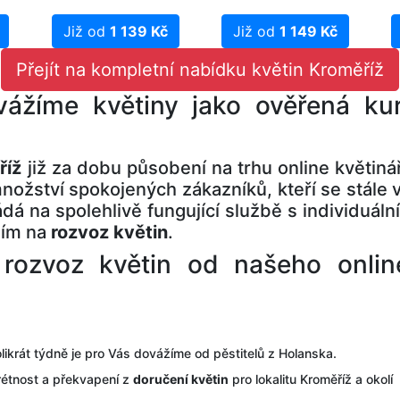
Již od
1 139 Kč
Již od
1 149 Kč
Přejít na kompletní nabídku květin Kroměříž
vážíme květiny jako ověřená kur
říž
již za dobu působení na trhu online květiná
nožství spokojených zákazníků, kteří se stále 
ládá na spolehlivě fungující službě s individuál
ním na
rozvoz květin
.
ozvoz květin od našeho online 
likrát týdně je pro Vás dovážíme od pěstitelů z Holanska.
rétnost a překvapení z
doručení květin
pro lokalitu Kroměříž a okolí