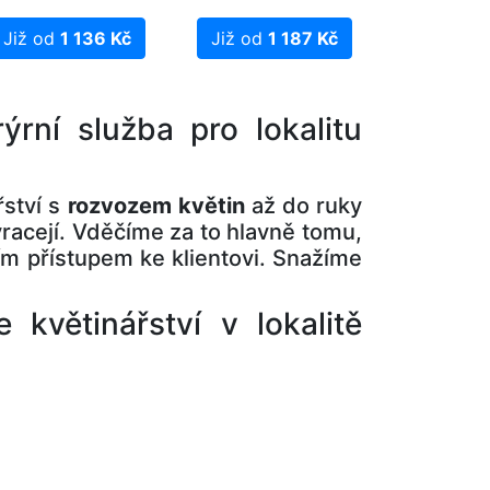
Již od
1 136 Kč
Již od
1 187 Kč
ýrní služba pro lokalitu
řství s
rozvozem květin
až do ruky
vracejí. Vděčíme za to hlavně tomu,
ním přístupem ke klientovi. Snažíme
květinářství v lokalitě