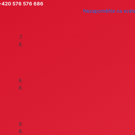
+420 576 576 686
Nezapoměňte na svát
7.
8.
8.
8.
9.
8.