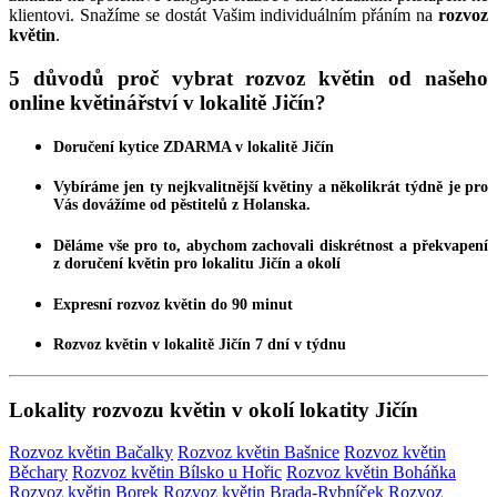
klientovi. Snažíme se dostát Vašim individuálním přáním na
rozvoz
květin
.
5 důvodů proč vybrat rozvoz květin od našeho
online květinářství v lokalitě Jičín?
Doručení kytice
ZDARMA
v lokalitě Jičín
Vybíráme jen ty nejkvalitnější
květiny
a několikrát týdně je pro
Vás dovážíme od pěstitelů z Holanska.
Děláme vše pro to, abychom zachovali diskrétnost a překvapení
z
doručení květin
pro lokalitu Jičín a okolí
Expresní
rozvoz květin
do 90 minut
Rozvoz květin
v lokalitě Jičín 7 dní v týdnu
Lokality rozvozu květin v okolí lokatity Jičín
Rozvoz květin Bačalky
Rozvoz květin Bašnice
Rozvoz květin
Běchary
Rozvoz květin Bílsko u Hořic
Rozvoz květin Boháňka
Rozvoz květin Borek
Rozvoz květin Brada-Rybníček
Rozvoz