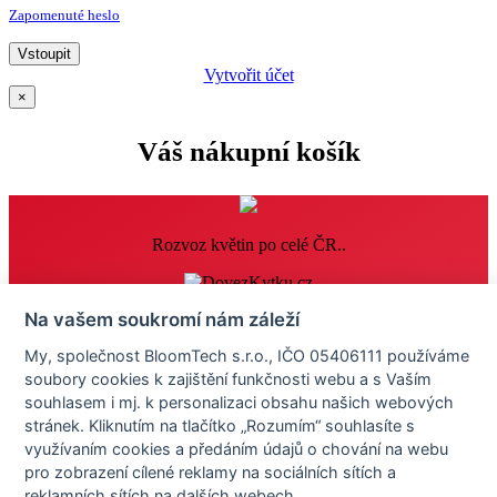
Zapomenuté heslo
Vstoupit
Vytvořit účet
×
Váš nákupní košík
Rozvoz květin po celé ČR..
Informace
Na vašem soukromí nám záleží
Časté dotazy
My, společnost BloomTech s.r.o., IČO 05406111 používáme
Obchodní podmínky
soubory cookies k zajištění funkčnosti webu a s Vaším
Reklamace
Osobní údaje
souhlasem i mj. k personalizaci obsahu našich webových
Nastavení cookies
stránek. Kliknutím na tlačítko „Rozumím“ souhlasíte s
využívaním cookies a předáním údajů o chování na webu
Zákaznický servis
pro zobrazení cílené reklamy na sociálních sítích a
reklamních sítích na dalších webech.
+420 576 576 686