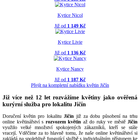
Kytice Nicol
Již od
1 149 Kč
Kytice Livie
Již od
1 136 Kč
Kytice Nancy
Již od
1 187 Kč
Přejít na kompletní nabídku květin Jičín
Již více než 12 let rozvážíme květiny jako ověřená
kurýrní služba pro lokalitu Jičín
Doručení květin pro lokalitu
Jičín
již za dobu působení na trhu
online květinářství s
rozvozem květin
až do ruky ve městě
Jičín
využilo velké množství spokojených zákazníků, kteří se stále
vracejí. Vděčíme za to hlavně tomu, že naše online květinářství si
zakládá na spolehlivě fungující službě s individuálním přístupem ke