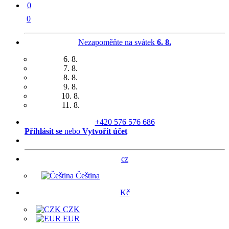
0
0
Nezapoměňte na svátek
6. 8.
6. 8.
7. 8.
8. 8.
9. 8.
10. 8.
11. 8.
+420 576 576 686
Přihlásit se
nebo
Vytvořit účet
cz
Čeština
Kč
CZK
EUR