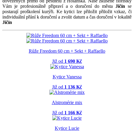
dovezených přímo od pěstitelů z Holanska. Naše zkušené floristky
Vám je profesionálně připraví a o doručení do města
Jičín
se
postarají proškolení kurýři. Ke kytici lze přiložit přiložit vzkaz, či
individuální přání k doručení a zvolit datum a čas doručení v lokalitě
Jičín
Růže Freedom 60 cm + Sekt + Raffaello
Již od
1 690 Kč
Kytice Vanessa
Již od
1 136 Kč
Alstromérie mix
Již od
1 166 Kč
Kytice Lucie