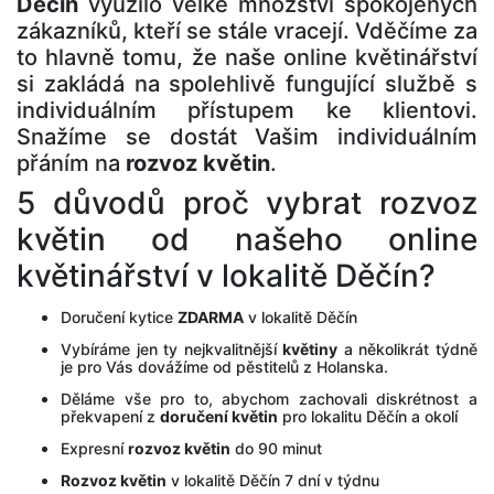
Děčín
využilo velké množství spokojených
zákazníků, kteří se stále vracejí. Vděčíme za
to hlavně tomu, že naše online květinářství
si zakládá na spolehlivě fungující službě s
individuálním přístupem ke klientovi.
Snažíme se dostát Vašim individuálním
přáním na
rozvoz květin
.
5 důvodů proč vybrat rozvoz
květin od našeho online
květinářství v lokalitě Děčín?
Doručení kytice
ZDARMA
v lokalitě Děčín
Vybíráme jen ty nejkvalitnější
květiny
a několikrát týdně
je pro Vás dovážíme od pěstitelů z Holanska.
Děláme vše pro to, abychom zachovali diskrétnost a
překvapení z
doručení květin
pro lokalitu Děčín a okolí
Expresní
rozvoz květin
do 90 minut
Rozvoz květin
v lokalitě Děčín 7 dní v týdnu