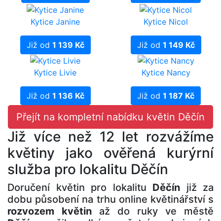
Kytice Janine
Kytice Nicol
Již od
1 139 Kč
Již od
1 149 Kč
Kytice Livie
Kytice Nancy
Již od
1 136 Kč
Již od
1 187 Kč
Přejít na kompletní nabídku květin Děčín
Již více než 12 let rozvážíme
květiny jako ověřená kurýrní
služba pro lokalitu Děčín
Doručení květin pro lokalitu
Děčín
již za
dobu působení na trhu online květinářství s
rozvozem květin
až do ruky ve městě