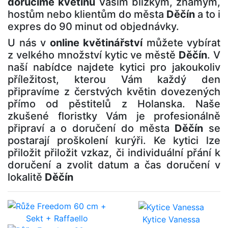
doručíme květinu
Vašim blízkým, známým,
hostům nebo klientům do města
Děčín
a to i
expres do 90 minut od objednávky.
U nás v
online květinářství
můžete vybírat
z velkého množství kytic ve městě
Děčín
. V
naší nabídce najdete kytici pro jakoukoliv
příležitost, kterou Vám každý den
připravíme z čerstvých květin dovezených
přímo od pěstitelů z Holanska. Naše
zkušené floristky Vám je profesionálně
připraví a o doručení do města
Děčín
se
postarají proškolení kurýři. Ke kytici lze
přiložit přiložit vzkaz, či individuální přání k
doručení a zvolit datum a čas doručení v
lokalitě
Děčín
Kytice Vanessa